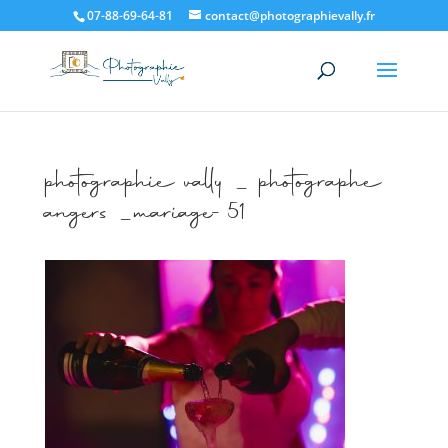
07-88-69-64-81
contact@photographievally.fr
photographie vally _ photographe
angers _mariage-51