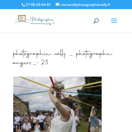
07-88-69-64-81
contact@photographievally.fr
photographie vally _ photographe
angers_-23