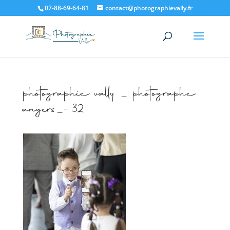
07-88-69-64-81
contact@photographievally.fr
photographie vally _ photographe
angers_-32