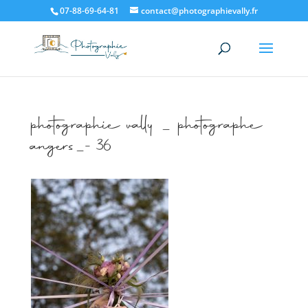
07-88-69-64-81
contact@photographievally.fr
photographie vally _ photographe
angers_-36