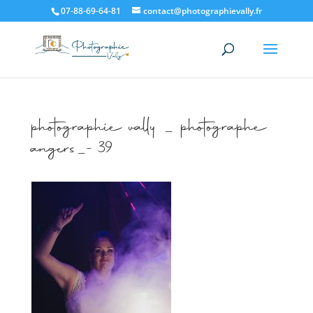
07-88-69-64-81
contact@photographievally.fr
photographie vally _ photographe
angers_-39