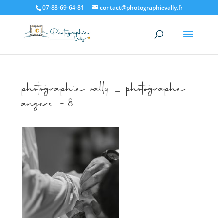
07-88-69-64-81
contact@photographievally.fr
photographie vally _ photographe
angers_-8