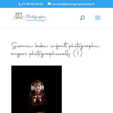
07-88-69-64-81
contact@photographievally.fr
Seance bebe enfant photographe
angers photographievally (1)