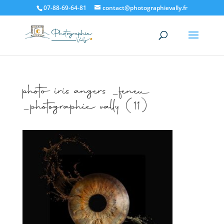
07-88-69-64-81
contact@photographievally.fr
photo iris angers _feneu
_photographie vally (11)