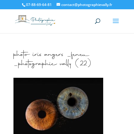
07-88-69-64-81
contact@photographievally.fr
photo iris angers _feneu
_photographie vally (22)