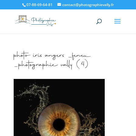
07-88-69-64-81
contact@photographievally.fr
photo iris angers _feneu
_photographie vally (4)