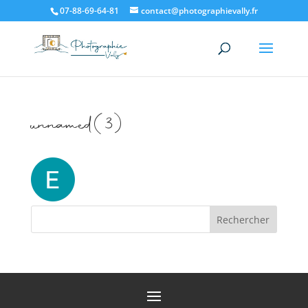
07-88-69-64-81
contact@photographievally.fr
unnamed(3)