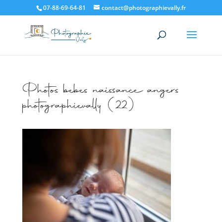
07-88-69-64-81
contact@photographievally.fr
Photos bebes naissance angers
photographievally (22)