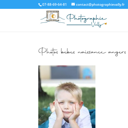
07-88-69-64-81
contact@photographievally.fr
Photos bebes naissance angers 