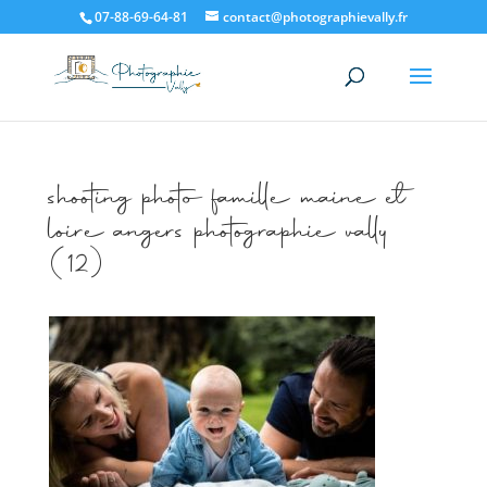
07-88-69-64-81
contact@photographievally.fr
shooting photo famille maine et
loire angers photographie vally
(12)