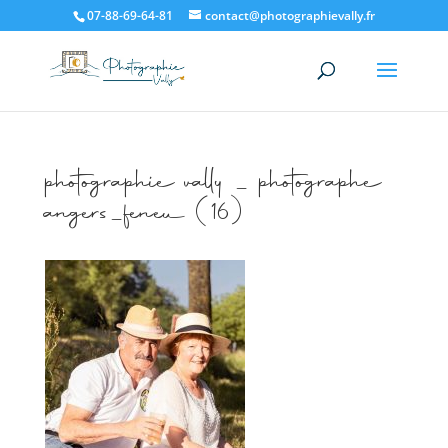
07-88-69-64-81
contact@photographievally.fr
photographie vally _ photographe
angers_feneu (16)