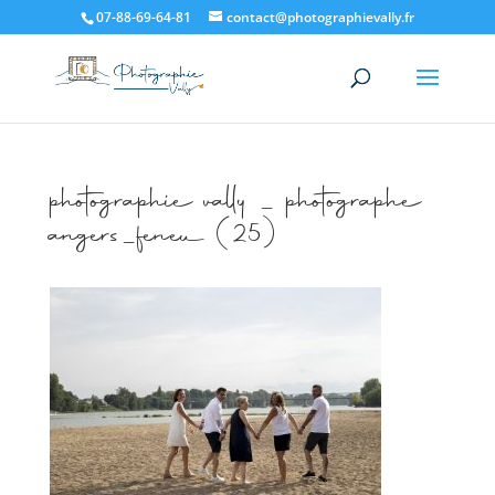
07-88-69-64-81
contact@photographievally.fr
photographie vally _ photographe
angers_feneu (25)