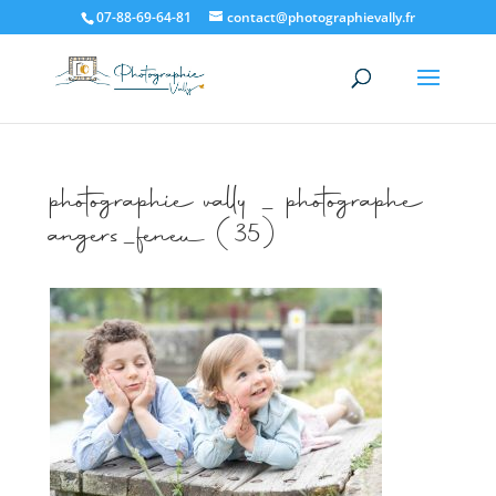
07-88-69-64-81
contact@photographievally.fr
photographie vally _ photographe
angers_feneu (35)