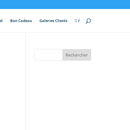
el
Bon Cadeau
Galeries Clients
/