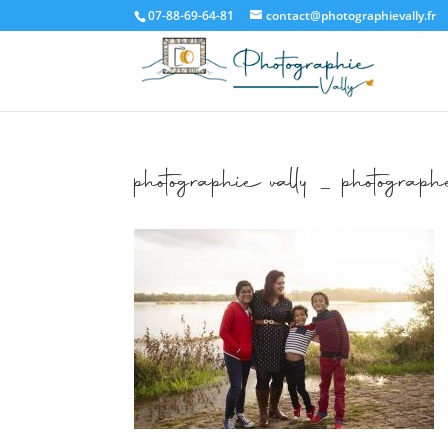
07-88-69-64-81
contact@photographievally.fr
photographie vally _ photogra