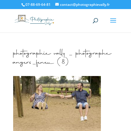
07-88-69-64-81
contact@photographievally.fr
photographie vally _ photographe
angers_feneu (8)