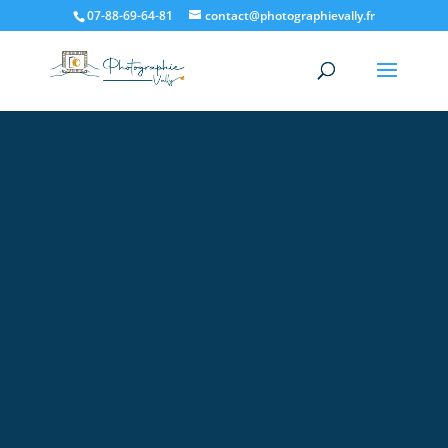
07-88-69-64-81
contact@photographievally.fr